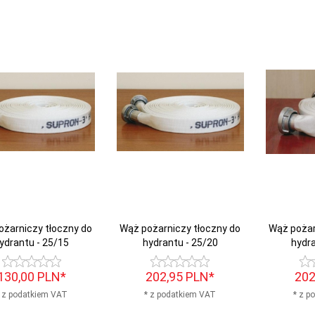
ożarniczy tłoczny do
Wąż pożarniczy tłoczny do
Wąż pożar
ydrantu - 25/15
hydrantu - 25/20
hydra
130,
00
PLN*
202,
95
PLN*
202
 z podatkiem VAT
* z podatkiem VAT
* z p