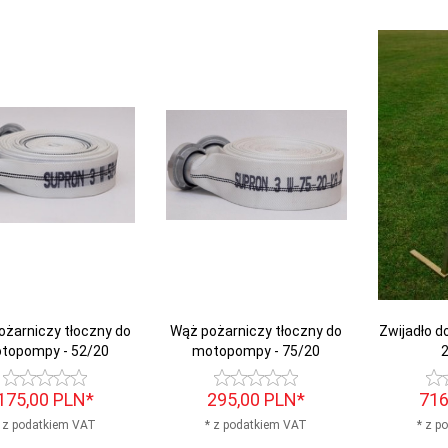
ożarniczy tłoczny do
Wąż pożarniczy tłoczny do
Zwijadło d
topompy - 52/20
motopompy - 75/20
2
175,
00
PLN*
295,
00
PLN*
716
 z podatkiem VAT
* z podatkiem VAT
* z p