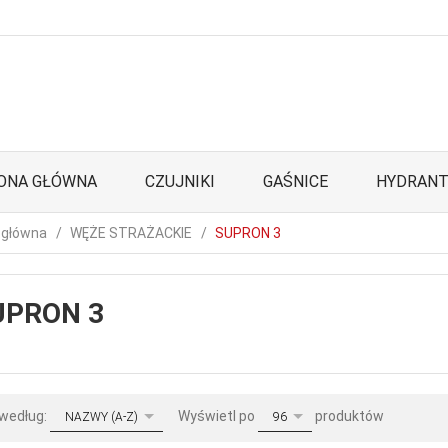
ONA GŁÓWNA
CZUJNIKI
GAŚNICE
HYDRANT
 główna
WĘŻE STRAŻACKIE
SUPRON 3
UPRON 3
sort
pop
 według:
Wyświetl po
produktów
NAZWY (A-Z)
96