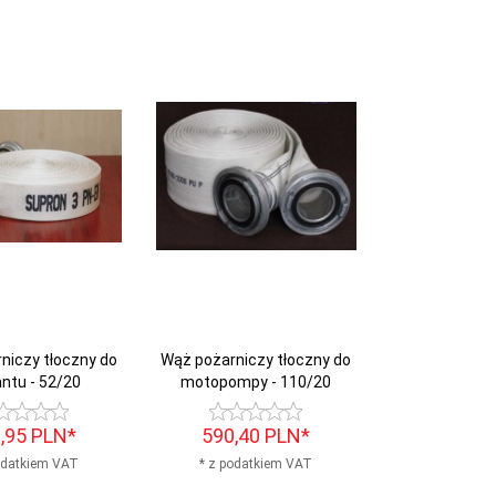
niczy tłoczny do
Wąż pożarniczy tłoczny do
ntu - 52/20
motopompy - 110/20
,
95
PLN*
590,
40
PLN*
odatkiem VAT
* z podatkiem VAT