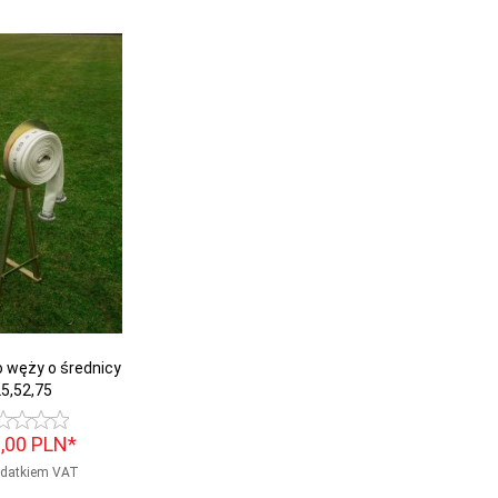
o węży o średnicy
5,52,75
,
00
PLN*
odatkiem VAT